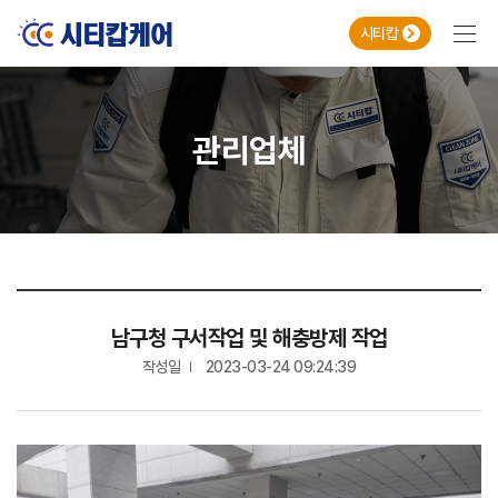
본문 바로가기
메인메뉴 바로가기
시티캅
관리업체
남구청 구서작업 및 해충방제 작업
작성일
2023-03-24 09:24:39