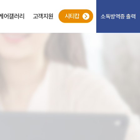
케어갤러리
고객지원
시티캅
소독방역증 출력
무료진단신청
Q&A
소독방역증출력