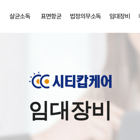
살균소독
표면항균
법정의무소독
임대장비
임대장비