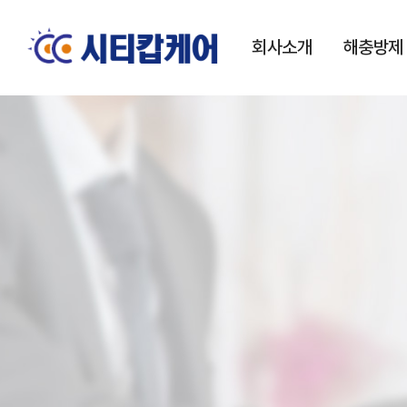
본문 바로가기
메인메뉴 바로가기
회사소개
해충방제
CEO 인사말
비전/미션
멤버스
오시는 길